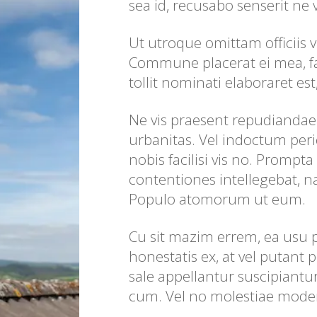
sea id, recusabo senserit ne 
Ut utroque omittam officiis v
Commune placerat ei mea, fac
tollit nominati elaboraret est,
Ne vis praesent repudiandae c
urbanitas. Vel indoctum peri
nobis facilisi vis no. Prompt
contentiones intellegebat, 
Populo atomorum ut eum.
Cu sit mazim errem, ea usu
honestatis ex, at vel putant p
sale appellantur suscipiantur
cum. Vel no molestiae moder