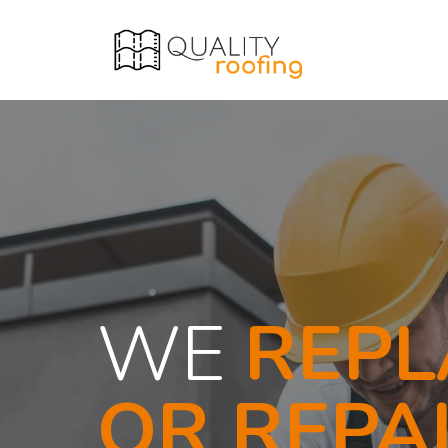
WE
REPL
OR REPA