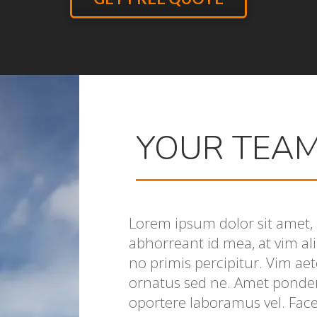
YOUR TEA
Lorem ipsum dolor sit amet, c
abhorreant id mea, at vim alii
no primis percipitur. Vim aet
ornatus sed ne. Amet ponder
oportere laboramus vel. Fac