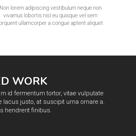
Non lorem adipiscing vestibulum neque non
vivamus lobortis nisl eu quisque vel sem
orquent ullamcorper a congue aptent aliquet.
ED WORK
um id fermentum tortor, vitae vulputate
 lacus justo, at suscipit urna ornare a.
 hendrerit finibus.