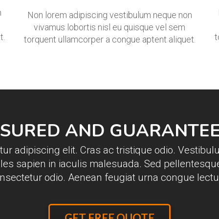
n
Non lorem adipiscing vestibulum neque non
vivamus lobortis nisl eu quisque vel sem
t.
t
torquent ullamcorper a congue aptent aliquet.
INSURED AND GUARANTE
r adipiscing elit. Cras ac tristique odio. Vestibul
ales sapien in iaculis malesuada. Sed pellentesque
nsectetur odio. Aenean feugiat urna congue lectus
GET FREE QUOTE