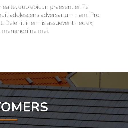
 mea te, duo epicuri praesent ei. Te
ndit adolescens adversarium nam. Pro
. Delenit inermis assueverit nec ex,
ce menandri ne mei.
TOMERS