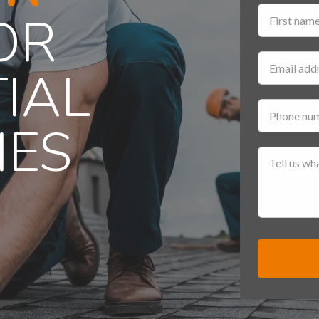
OR
IAL
IES