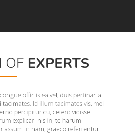
M OF
EXPERTS
ongue officiis ea vel, duis pertinacia
 tacimates. Id illum tacimates vis, mei
erno percipitur cu, cetero vidisse
um explicari his in, te harum
er assum in nam, graeco referrentur