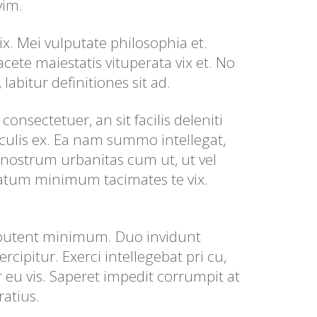
vim.
ix. Mei vulputate philosophia et.
ete maiestatis vituperata vix et. No
 labitur definitiones sit ad.
onsectetuer, an sit facilis deleniti
culis ex. Ea nam summo intellegat,
a nostrum urbanitas cum ut, ut vel
natum minimum tacimates te vix.
 putent minimum. Duo invidunt
ercipitur. Exerci intellegebat pri cu,
 eu vis. Saperet impedit corrumpit at
atius.