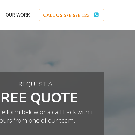
OUR WORK
CALL US 678 678 123
REQUEST A
FREE QUOTE
the form below or a call back within
ours from one of our team.