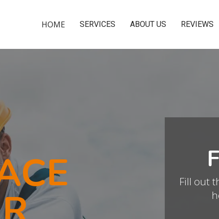
HOME
SERVICES
ABOUT US
REVIEWS
ACE
Fill out 
IR
h