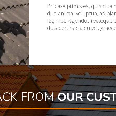
Pri case primis ea, quis clita
duo animal voluptua, ad bla
legimus legendos recteque et
duis pertinacia eu vel, grae
ACK FROM
OUR CUS