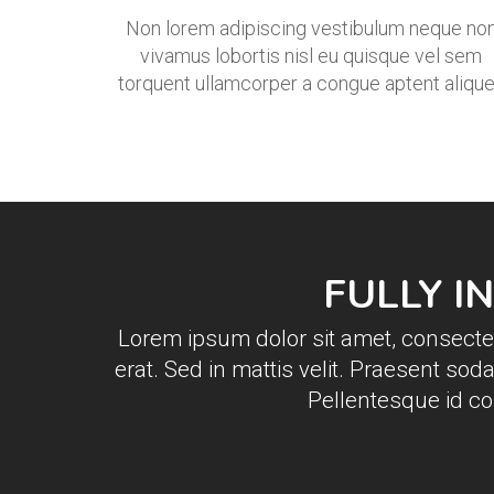
Non lorem adipiscing vestibulum neque no
vivamus lobortis nisl eu quisque vel sem
torquent ullamcorper a congue aptent alique
FULLY 
Lorem ipsum dolor sit amet, consectetu
erat. Sed in mattis velit. Praesent sod
Pellentesque id co